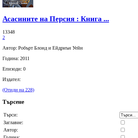
Асасините на Персия : Книга ...
13348
2
Автор: Робърт Блонд и Ейдриън Уейн
Година: 2011
Епизоди: 0
Издател:
(Отиди на 228)
Търсене
Търси:
Заглавие:
Автор:
Година: