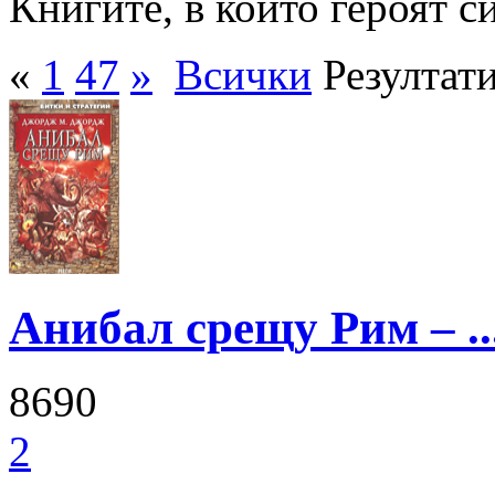
Книгите, в които героят с
«
1
47
»
Всички
Резултати
Анибал срещу Рим – ..
8690
2