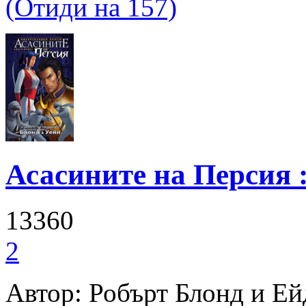
(Отиди на 157)
Асасините на Персия :
13360
2
Автор: Робърт Блонд и Е