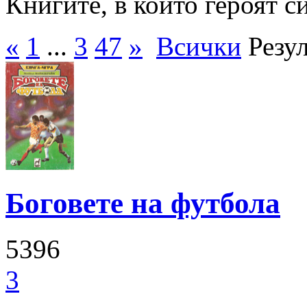
Книгите, в които героят с
«
1
...
3
47
»
Всички
Резу
Боговете на футбола
5396
3