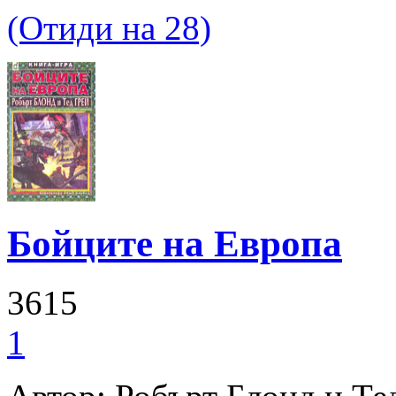
(Отиди на 28)
Бойците на Европа
3615
1