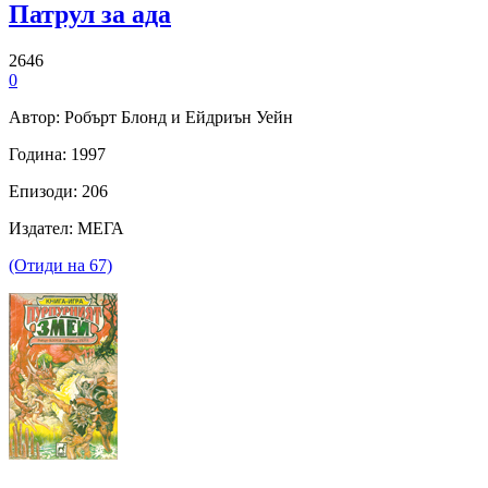
Патрул за ада
2646
0
Автор: Робърт Блонд и Ейдриън Уейн
Година: 1997
Епизоди: 206
Издател: МЕГА
(Отиди на 67)