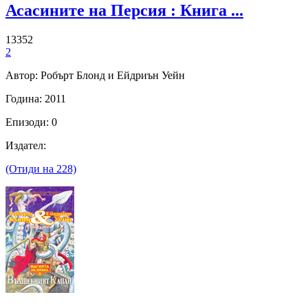
Асасините на Персия : Книга ...
13352
2
Автор: Робърт Блонд и Ейдриън Уейн
Година: 2011
Епизоди: 0
Издател:
(Отиди на 228)