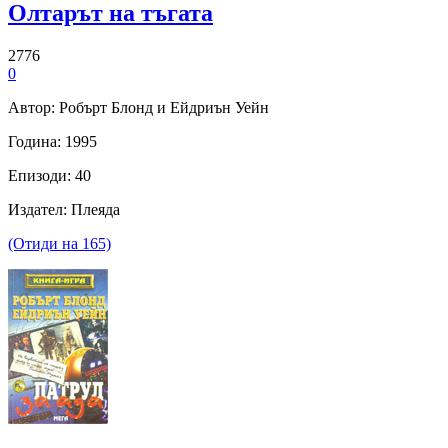
Олтарът на тъгата
2776
0
Автор: Робърт Блонд и Ейдриън Уейн
Година: 1995
Епизоди: 40
Издател: Плеяда
(Отиди на 165)