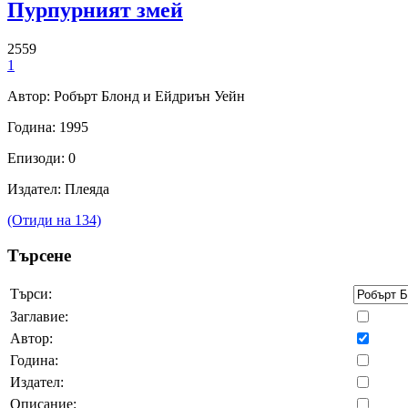
Пурпурният змей
2559
1
Автор: Робърт Блонд и Ейдриън Уейн
Година: 1995
Епизоди: 0
Издател: Плеяда
(Отиди на 134)
Търсене
Търси:
Заглавие:
Автор:
Година:
Издател:
Описание: