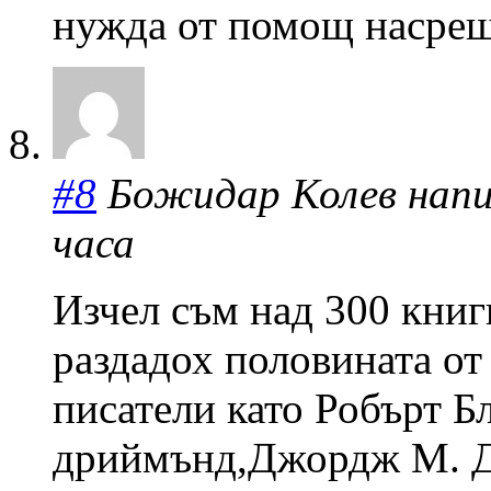
нужда от помощ насрещ
#8
Божидар Колев написа
часа
Изчел съм над 300 книг
раздадох половината от
писатели като Робърт 
дриймънд,Джордж М. 