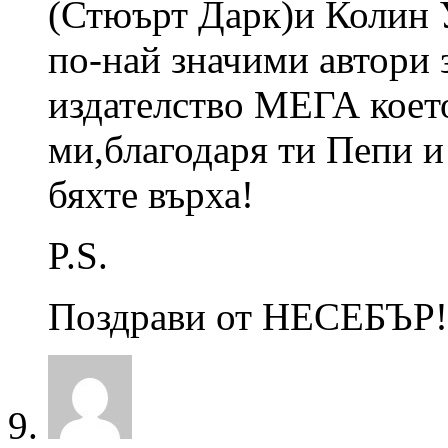
(Стюърт Дарк)и Колин 
по-най значими автори 
издателство МЕГА което
ми,благодаря ти Пепи и
бяхте върха!
P.S.
Поздрави от НЕСЕБЪР!