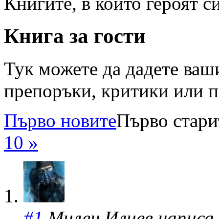
Книгите, в които героят с
Книга за гости
Тук можете да дадете ваши
препоръки, критики или п
Първо новите
Първо стари
10 »
#1
Милен Илиев написа н